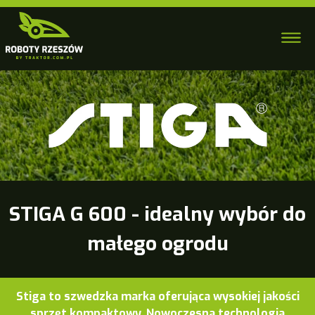
STIGA G 600 - idealny wybór do
małego ogrodu
Stiga to szwedzka marka oferująca wysokiej jakości
sprzęt kompaktowy. Nowoczesna technologia