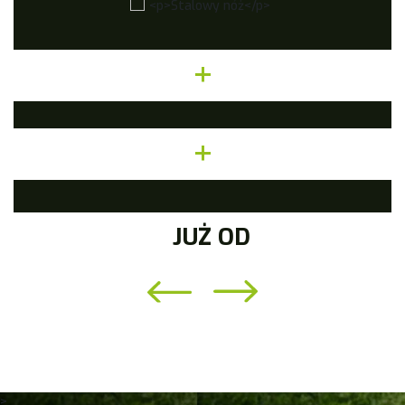
+
+
JUŻ OD
>