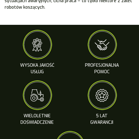
sytuacjach awaryjnych, cicha praca – to tylko niektóre z zalet
robotów koszących.
WYSOKA JAKOŚĆ
PROFESJONALNA
USŁUG
POMOC
WIELOLETNIE
5 LAT
DOŚWIADCZENIE
GWARANCJI