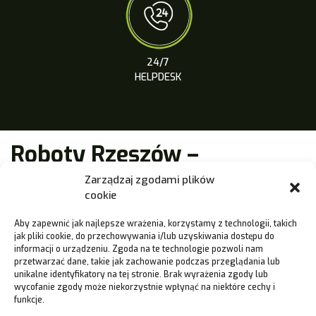
24/7
HELPDESK
Roboty Rzeszów –
certyfikowana gwarancja
Zarządzaj zgodami plików
cookie
jakości
Aby zapewnić jak najlepsze wrażenia, korzystamy z technologii, takich
Roboty Rzeszów to nie tylko funkcjonalne i inteligentne
jak pliki cookie, do przechowywania i/lub uzyskiwania dostępu do
systemy rozwiązań, ale i gwarancja najwyższej jakości! Jako
informacji o urządzeniu. Zgoda na te technologie pozwoli nam
przetwarzać dane, takie jak zachowanie podczas przeglądania lub
firma
traktor.com.pl
jesteśmy autoryzowanym dealerem
unikalne identyfikatory na tej stronie. Brak wyrażenia zgody lub
robotów koszących marki
Robomow
,
AL-KO
w zakresie
wycofanie zgody może niekorzystnie wpłynąć na niektóre cechy i
dystrybucji i serwisowania techniki ogrodowej i ISEKI w
funkcje.
obszarze sprzedaży i serwisu maszyn. Jesteśmy też