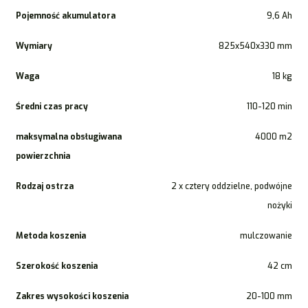
Pojemność akumulatora
9,6 Ah
Wymiary
825x540x330 mm
Waga
18 kg
Średni czas pracy
110-120 min
maksymalna obsługiwana
4000 m2
powierzchnia
Rodzaj ostrza
2 x cztery oddzielne, podwójne
nożyki
Metoda koszenia
mulczowanie
Szerokość koszenia
42 cm
Zakres wysokości koszenia
20-100 mm