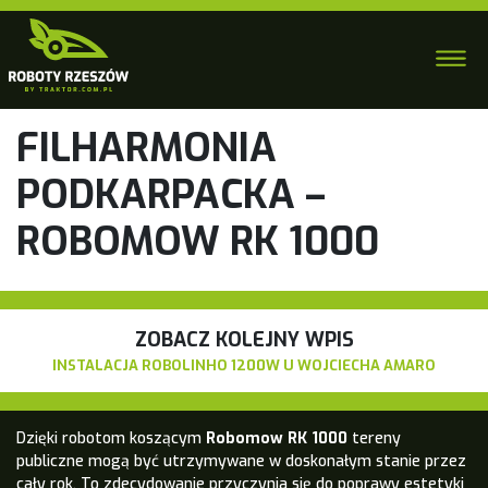
FILHARMONIA
PODKARPACKA –
ROBOMOW RK 1000
ZOBACZ KOLEJNY WPIS
INSTALACJA ROBOLINHO 1200W U WOJCIECHA AMARO
Dzięki robotom koszącym
Robomow RK 1000
tereny
publiczne mogą być utrzymywane w doskonałym stanie przez
cały rok. To zdecydowanie przyczynia się do poprawy estetyki