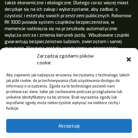
także ekonomiczne i ekologiczne. Dlatego coraz więcej miast
decyduje się na ich zakup i wykorzystanie, aby zadbać o
czystość i estetykę swoich przestrzeni publicznych. Robomow
RK 1000 posiada system czujników bezpieczeństwa, w
momencie natknięcia się na przeszkodę automatycznie
wyłącza ostrza i zmienia kierunek jazdy. Wbudowane czujniki
gwarantują bezpieczeństwo ludziom, zwierzętom i samej
maszynie. Maszyna została wyposażona w nowoczesny
kolorowy 4,3 calowy wyświetlacz dotykowy LCD. Dzięki niemu
Zarządzaj zgodami plików
można wygodnie zmienić harmonogram pracy za pomocą
cookie
wyświetlanych ikon. Dodatkowo robot łączy się poprzez
Bluetooth z aplikacją Robomow app.
Aby zapewnić jak najlepsze wrażenia, korzystamy z technologii, takich
jak pliki cookie, do przechowywania i/lub uzyskiwania dostępu do
informacji o urządzeniu. Zgoda na te technologie pozwoli nam
przetwarzać dane, takie jak zachowanie podczas przeglądania lub
SPODOBAŁA CI SIĘ TA
unikalne identyfikatory na tej stronie. Brak wyrażenia zgody lub
wycofanie zgody może niekorzystnie wpłynąć na niektóre cechy i
REALIZACJA?
funkcje.
Skontaktuj się z nami a nasi doradcy dostosują odpowiedni
Akceptuję
sprzęt do Twoich potrzeb.