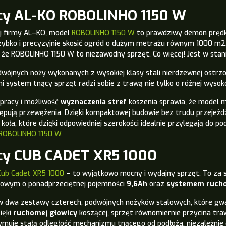
cy AL-KO ROBOLINHO 1150 W
j firmy AL–KO, model
ROBOLINHO 1150 W
to prawdziwy demon prędkoś
szybko i precyzyjnie skosić ogród o dużym metrażu równym 1000 m
 że ROBOLINHO 1150 W to niezawodny sprzęt. Co więcej! Jest w sta
wójnych noży wykonanych z wysokiej klasy stali nierdzewnej ostrzo
system tnący sprzęt radzi sobie z trawą nie tylko o różnej wysokoś
 pracy i możliwość
wyznaczenia stref
koszenia sprawia, że model m
ępują przewężenia.
Dzięki kompaktowej budowie bez trudu przejeżdża
oła, które dzięki odpowiedniej szerokości idealnie przylegają do po
ROBOLINHO 1150 W.
cy CUB CADET XR5 1000
Cub Cadet XR5 1000
– to wyjątkowo mocny i wydajny sprzęt. To za
nowym o ponadprzeciętnej pojemności
9,6Ah
oraz
systemem ruch
 dwa zestawy czterech, podwójnych nożyków stalowych, które gwara
ięki
ruchomej głowicy
koszącej, sprzęt równomiernie przycina tr
muje stałą odległość mechanizmu tnącego od podłoża
, niezależni