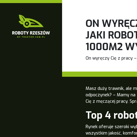
ON WYRĘCZ
JAKI ROBO
1000M2 W
On wyręczy Cię z pracy –
Masz duży trawnik, ale m
odpoczynek? – Mamy na to
Cię z męczącej pracy. Spr
Top 4 robo
Rynek oferuje szeroki wy
wszystkim jakość, komfo