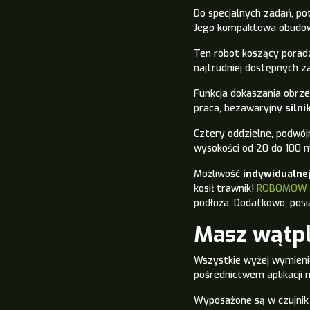
Do specjalnych zadań, po
Jego
kompaktowa obudowa
Ten robot koszący poradz
najtrudniej dostępnych 
Funkcja dokaszania obrze
praca, bezawaryjny
siln
Cztery oddzielne, podwój
wysokości od 20 do 100 
Możliwość
indywidualnej
kosił trawnik!
ROBOMOW 
podłoża.
Dodatkowo, posi
Masz wątpl
Wszystkie wyżej wymienio
pośrednictwem aplikacji m
Wyposażone są w czujnik