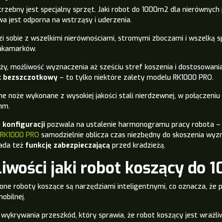
trzebny jest specjalny sprzęt. Jaki robot do 1000m2 dla nierównych
 jest odporna na wstrząsy i uderzenia.
i sobie z wszelkimi nierównościami, stromymi zboczami i wszelką s
zakamarków.
ży, możliwość wyznaczenia aż sześciu stref koszenia i dostosowania
ik bezszczotkowy
– to tylko niektóre zalety modelu RK1000 PRO
.
ne noże wykonane z wysokiej jakości stali nierdzewnej, w połączeniu
mm.
 konfiguracji
pozwala na ustalenie harmonogramu pracy robota – to
RK1000 PRO
samodzielnie oblicza czas niezbędny do skoszenia wyz
ada też
funkcję zabezpieczającą
przed kradzieżą.
iwości jaki robot koszący do
ne roboty koszące są narzędziami inteligentnymi, co oznacza, że p
obilnej.
 wykrywania przeszkód,
który sprawia, że robot koszący jest wraż