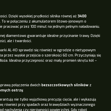
ci. Dzięki wysokiej prędkości silnika równej aż
3400
2. To w połączeniu z akumulatorem litowo-jonowym o
nie pracować przez 100 minut na jednym pełnym naładowaniu.
nej diamentowo gwarantuje idealne przycinanie trawy. Dzięki
ci, ale i twardości.
arki AL-KO sprawdzi się również w ogrodzie o nietypowym
 przez wąskie przejścia o szerokości 60 cm. Przyczyniają się
dłoża.
Idealna
przyczepność oraz mały promień skrętu kół –
 sprawą połączenia dwóch
bezszczotkowych silników
z
omych ostrzy
.
ntują nie tylko wyjątkową precyzję cięcia, ale i wykazują
awę również przy spadach oraz krawędziach wyznaczonego
e od nachylenia czy nierówności powierzchni. Gdy robot