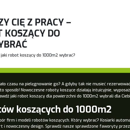
Y CIĘ Z PRACY –
T KOSZĄCY DO
YBRAĆ
 jaki robot koszący do 1000m2 wybrać?
ało czasu na pielęgnowanie go? A gdyby tak nie musieć rezerwować
 sposób! Nowoczesne roboty koszące działają intuicyjnie, wyposaż
awdź jaki robot koszący dla powierzchni do 1000m2 wybrali dla Ciebi
tów koszących do 1000m2
bór firm i modeli robotów koszących. Który wybrać? Kosiarki autom
rt i nowoczesny design. Sprawdź nasze sprawdzone faworyty prze