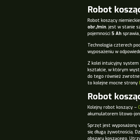
Robot koszą
Robot koszący niemieckie
obr./min
.
jest w stanie 
pojemności
5 Ah
sprawia,
Technologia czterech pod
wyposażeniu w odpowiedni 
Z kolei intuicyjny system
kształcie, w którym wyst
do tego również zwrotne k
to kolejne mocne strony
Robot koszą
Kolejny robot koszący –
akumulatorem litowo-jo
Sprzęt jest wyposażony w
się długą żywotnością. Dz
obszaru koszącego.
Utrzy