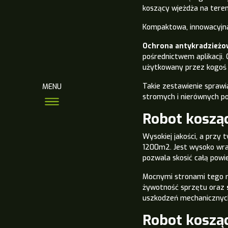
koszący wjeżdża na teren
Kompaktowa, innowacyj
Ochrona antykradzieżo
pośrednictwem aplikacji.
użytkowany przez kogoś 
Takie zestawienie sprawi
MENU
stromych i nierównych po
Robot koszą
Wysokiej jakości, a przy
1200m2. Jest wysoko wraż
pozwala skosić całą powi
Mocnymi stronami tego r
żywotność sprzętu oraz
uszkodzeń mechanicznych
Robot kosz