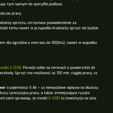
ując tym samym do specyfiki podłoża.
odczas pracy.
adzieży sprzętu, otrzymasz powiadomienie za
 dzięki temu nawet w przypadku kradzieży sprzęt nie będzie
iem dla ogrodów o metrażu do 1000m2, nawet w wypadku
model G 1200.
Poradzi sobie na terenach o powierzchni do
zeszkody. Sprzęt ma możliwość aż 150 min.
ciągłej pracy,
co
wer
o pojemności 5 Ah – co niewątpliwe wpływa na dłuższą
szą i precyzyjną pracę, a także zmniejszające ryzyko
strzami sprawiają, że model
G 1200
to inwestycja na lata.