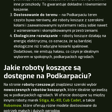
inne przeszkody. To gwarantuje dokładne i równomierne
koszenie.
Dostosowanie do terenu
– na Podkarpaciu teren
często bywa nierówny, ale roboty koszące z szerokimi
kołami i zaawansowanymi systemami radzą sobie nawet
z wzniesieniami i skomplikowanymi przestrzeniami.
Ekologiczne rozwiązanie
– roboty koszące działają na
energię elektryczną, co oznacza, że są bardziej
ekologiczne niż tradycyjne kosiarki spalinowe.
Dodatkowo, nie emitują hałasu, co czyni je idealnym
wyborem w spokojnych, podkarpackich ogrodach.
Jakie roboty koszące są
dostępne na Podkarpaciu?
Na stronie
roboty-rzeszow.pl
znajdziesz szeroki wybór
nowoczesnych robotów koszących
, które idealnie sprawdzą
się w podkarpackich ogrodach. W ofercie dostępne są między
innymi roboty marek
Stiga
,
AL-KO
,
Cub Cadet
, a także
Robomow
, które oferują różne modele dostosowane do
potrzeb małych i dużych ogrodów.