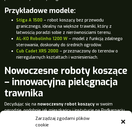
Przykładowe modele:
Stiga A 1500
– robot koszący bez przewodu
granicznego, idealny na większe trawniki, który z
łatwością poradzi sobie z nierównościami terenu.
AL-KO Robolinho 1200 W
– model z funkcją zdalnego
sterowania, doskonały do średnich ogrodów.
Cub Cadet XR5 2000
– przeznaczony do terenów o
nieregularnych kształtach i wzniesieniach.
Nowoczesne roboty koszące
– innowacyjna pielęgnacja
trawnika
Decydując się na
nowoczesny robot koszący
w swoim
ogrodzie, podobnie jak mieszkańcy i instytucje na Podkarpaciu,
inwestujesz w wygodę, oszczędność czasu, a także doskonały
Zarządzaj zgodami plików
wygląd trawnika przez cały sezon. Dzięki nowoczesnym
cookie
funkcjom, jak również zaawansowanej technologii, robot