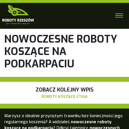
NOWOCZESNE ROBOTY
KOSZĄCE NA
PODKARPACIU
ZOBACZ KOLEJNY WPIS
ROBOTY KOSZĄCE STIGA
Marzysz o idealnie przyciętym trawniku bez konieczności jego
regularnego koszenia? A widziałeś
nowoczesne roboty
koszące na podkarpaciu
? Odkryj tajemnicę
nowoczesnych